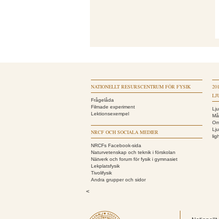
NATIONELLT RESURSCENTRUM FÖR FYSIK
20
LJ
Frågelåda
Filmade experiment
Lj
Lektionsexempel
Må
Om
Lj
NRCF OCH SOCIALA MEDIER
li
NRCFs Facebook-sida
Naturvetenskap och teknik i förskolan
Nätverk och forum för fysik i gymnasiet
Lekplatsfysik
Tivolifysik
Andra grupper och sidor
<