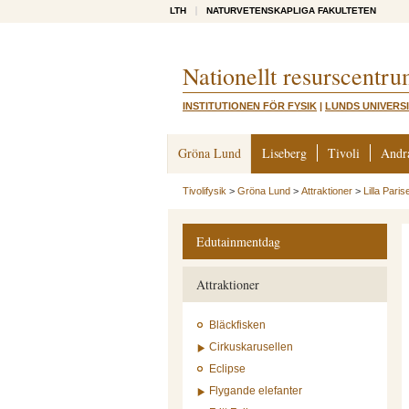
LTH
NATURVETENSKAPLIGA FAKULTETEN
Nationellt resurscentru
INSTITUTIONEN FÖR FYSIK
|
LUNDS UNIVERS
Gröna Lund
Liseberg
Tivoli
Andr
Tivolifysik
>
Gröna Lund
>
Attraktioner
>
Lilla Paris
Edutainmentdag
Attraktioner
Bläckfisken
Cirkuskarusellen
Eclipse
Flygande elefanter