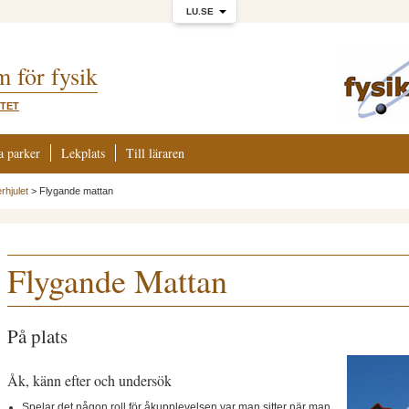
LU.SE
m för fysik
ITET
a parker
Lekplats
Till läraren
erhjulet
>
Flygande mattan
Flygande Mattan
På plats
Åk, känn efter och undersök
Spelar det någon roll för åkupplevelsen var man sitter när man