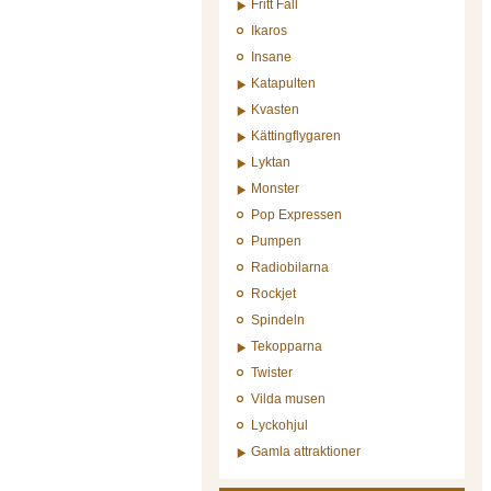
Fritt Fall
Ikaros
Insane
Katapulten
Kvasten
Kättingflygaren
Lyktan
Monster
Pop Expressen
Pumpen
Radiobilarna
Rockjet
Spindeln
Tekopparna
Twister
Vilda musen
Lyckohjul
Gamla attraktioner