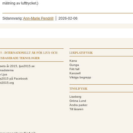
mätning av lufttrycket.)
Sidansvarig:
Ann-Marie Pendrill
2026-02-06
15 - INTERNATIONELLT ÅR FÖR LJUS OCH
LEKPLATSFYSIK
USBASERADE TEKNOLOGIER
Kana
Gunga
usets år 2015, ljus2015.se
Fritt fall
nadstema
Karusell
 Ljus
Viktiga begrepp
us2015 på Facebook
ght2015.org
TIVOLIFYSIK
Liseberg
Gröna Lund
Andra parker
Till läraren