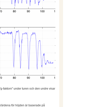
 "g-faktorn" under turen och den undre visar
 Värdena för höjden är baserade på