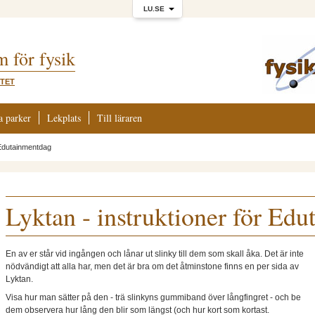
LU.SE
m för fysik
ITET
a parker
Lekplats
Till läraren
Edutainmentdag
Lyktan - instruktioner för Ed
En av er står vid ingången och lånar ut slinky till dem som skall åka. Det är inte
nödvändigt att alla har, men det är bra om det åtminstone finns en per sida av
Lyktan.
Visa hur man sätter på den - trä slinkyns gummiband över långfingret - och be
dem observera hur lång den blir som längst (och hur kort som kortast.