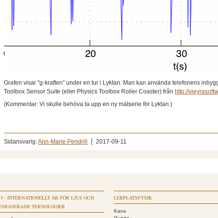
Grafen visar "g-kraften" under en tur i Lyktan. Man kan använda telefonens inby
Toolbox Sensor Suite (eller Physics Toolbox Roller Coaster) från
http://vieyrasoft
(Kommentar: Vi skulle behöva ta upp en ny mätserie för Lyktan.)
Sidansvarig:
Ann-Marie Pendrill
2017-09-11
15 - INTERNATIONELLT ÅR FÖR LJUS OCH
LEKPLATSFYSIK
USBASERADE TEKNOLOGIER
Kana
Gunga