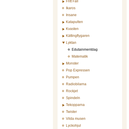
Fritt Fall
Ikaros
Insane
Katapulten
Kvasten
Kättingflygaren
Lyktan
Edutainmentdag
Matematik
Monster
Pop Expressen
Pumpen
Radiobilarna
Rockjet
Spindeln
Tekopparna
Twister
Vilda musen
Lyckohjul