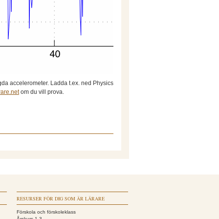
ggda accelerometer. Ladda t.ex. ned Physics
ware.net
om du vill prova.
RESURSER FÖR DIG SOM ÄR LÄRARE
Förskola och förskoleklass
Årskurs 1-3