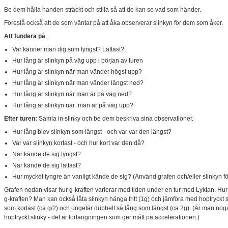
Be dem hålla handen sträckt och stilla så att de kan se vad som händer.
Föreslå också att de som väntar på att åka observerar slinkyn för dem som åker.
Att fundera på
Var känner man dig som tyngst? Lättast?
Hur lång är slinkyn på väg upp i början av turen
Hur lång är slinkyn när man vänder högst upp?
Hur lång är slinkyn när man vänder längst ned?
Hur lång är slinkyn när man är på väg ned?
Hur lång är slinkyn när man är p
å väg upp?
Efter turen:
Samla in slinky och be dem beskriva sina observationer.
Hur lång blev slinkyn som längst - och var var den längst?
Var var slinkyn kortast - och hur kort var den då?
När kände de sig tyngst?
När kände de sig lättast?
Hur mycket tyngre än vanligt kände de sig? (Använd grafen och/eller slinkyn f
Grafen nedan visar hur g-kraften varierar med tiden under en tur med Lyktan. Hu
g-kraften? Man kan också låta slinkyn hänga fritt (1g) och jämföra med hoptryckt s
som kortast (ca g/2) och ungefär dubbelt så lång som längst (ca 2g). (Är man nog
hoptryckt slinky - det är förlängningen som ger mått på accelerationen.)