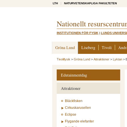
LTH
NATURVETENSKAPLIGA FAKULTETEN
Nationellt resurscentru
INSTITUTIONEN FÖR FYSIK
|
LUNDS UNIVERS
Gröna Lund
Liseberg
Tivoli
Andr
Tivolifysik
>
Gröna Lund
>
Attraktioner
>
Lyktan
>
Edutainmentdag
Attraktioner
Bläckfisken
Cirkuskarusellen
Eclipse
Flygande elefanter