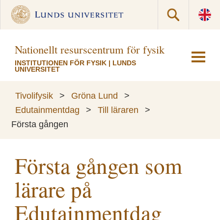
Nationellt resurscentrum för fysik
INSTITUTIONEN FÖR FYSIK
|
LUNDS
UNIVERSITET
Tivolifysik
>
Gröna Lund
>
Edutainmentdag
>
Till läraren
>
Första gången
Första gången som
lärare på
Edutainmentdag