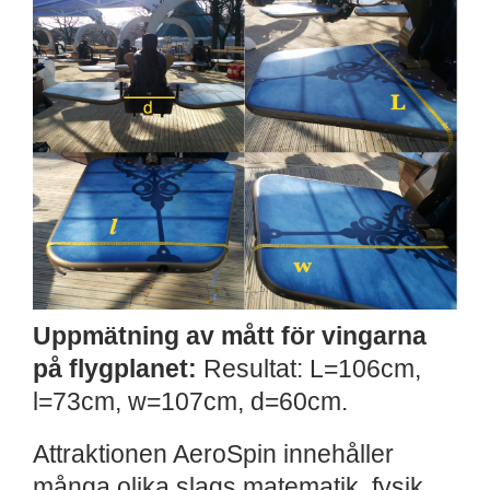
Uppmätning av mått för vingarna
på flygplanet:
Resultat: L=106cm,
l=73cm, w=107cm, d=60cm.
Attraktionen AeroSpin innehåller
många olika slags matematik, fysik