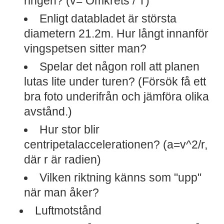
ringen? (v= Omkrets / T)
Enligt databladet är största
diametern 21.2m. Hur långt innanför
vingspetsen sitter man?
Spelar det någon roll att planen
lutas lite under turen? (Försök få ett
bra foto underifrån och jämföra olika
avstånd.)
Hur stor blir
centripetalaccelerationen? (a=v^2/r,
där r är radien)
Vilken riktning känns som "upp"
när man åker?
Luftmotstånd