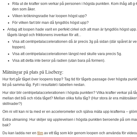
Rita ut de krafter som verkar på personen i högsta punkten. Kom ihåg att g-kr
den som åker.
Vilken krökningsradie har loopen högst upp?
För vilken fart blir man då tyngdlös högst upp?
Antag att loopen hade varit en perfekt cirkel och att man är tyngdlös högst u
tågets längd och friktionens inverkan för att...
Visa att centripetalaccelerationen då är precis 3g på sidan (där spåret är verti
toppen).
Visa att centripetalaccelerationen längst ned skulle vara precis 5g.
Visa att detta inte beror på radien (utan bara på formen).
Mätningar på plats på Liseberg:
Hur fort går tåget över loopens topp? Tag tid för tågets passage över högsta punkt
tid på samma tåg. Fyll i resultatet i tabellen nedan.
Hur stor blir centripetalaccelerationen i högsta punkten? Vilka krafter verkar på 
mellan det blå och röda tåget? Mellan olika fulla tåg? (Hur stora är era mätosäkerh
skillnader?)
Om ni vill kan ni ta med er en accelerometer och själva mäta upp krafterna – glöm d
Extra utmaning: Hur skiljer sig upplevelsen i högsta punkten beroende på om man si
bak?
Du kan ladda ner en
film
av ett tåg som kör genom loopen och använda för video