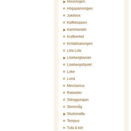
Hissningen
Högspänningen
Jukebox
Kaffekoppen
Kaninlandet
Kraftverket
Kristallsalongen
Lilla Lots
Lisebergbanan
Lisebergshjulet
Loke
Luna
Mechanica
Rabalder
Slänggungan
Stormvåg
Studsmatta
Tempus
Tuta & kör