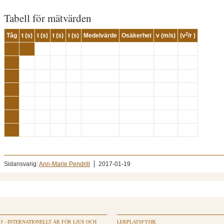
Tabell för mätvärden
2
Tåg
t (s)
t (s)
t (s)
t (s)
Medelvärde
Osäkerhet
v (m/s)
(v
/r )
Sidansvarig:
Ann-Marie Pendrill
2017-01-19
15 - INTERNATIONELLT ÅR FÖR LJUS OCH
LEKPLATSFYSIK