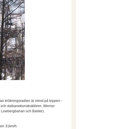
tan krökningsradien är minst på toppen -
g- och dalbanekonstruktören, Werner
pa Lisebergbanan och Balder).
rten 31km/h.