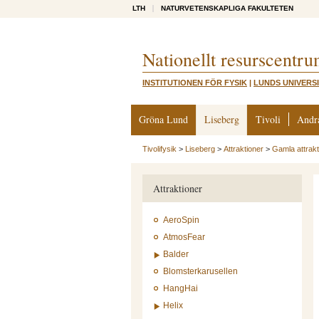
LTH
NATURVETENSKAPLIGA FAKULTETEN
Nationellt resurscentru
INSTITUTIONEN FÖR FYSIK
|
LUNDS UNIVERS
Gröna Lund
Liseberg
Tivoli
Andr
Tivolifysik
>
Liseberg
>
Attraktioner
>
Gamla attrakt
Attraktioner
AeroSpin
AtmosFear
Balder
Blomsterkarusellen
HangHai
Helix