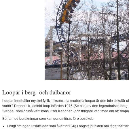
Loopar i berg- och dalbanor
Loopar innehåller mycket fysik. Liksom alla moderna loopar är den inte cirkulär u
varför? Denna s.k. klotoid-loop infördes 1975 (Se bild) av den legendariske ber
Stengel, som också varit konsult för Kanonen (och tidigare varit med om att ska
Börja med beräkningar som kan genomföras före besöket:
Enligt ritningen utsätts den som åker för 0.4g i högsta punkten om tåget har fa