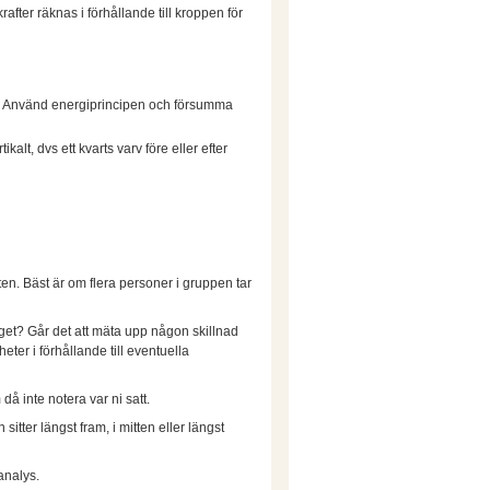
after räknas i förhållande till kroppen för
pp. Använd energiprincipen och försumma
kalt, dvs ett kvarts varv före eller efter
en. Bäst är om flera personer i gruppen tar
tåget? Går det att mäta upp någon skillnad
eter i förhållande till eventuella
å inte notera var ni satt.
tter längst fram, i mitten eller längst
analys.