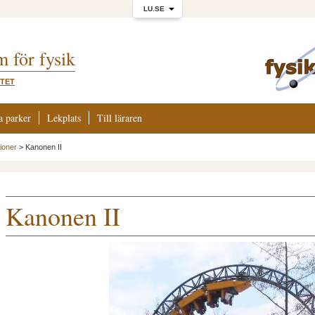
LU.SE
m för fysik
ITET
a parker
Lekplats
Till läraren
ioner
>
Kanonen II
Kanonen II