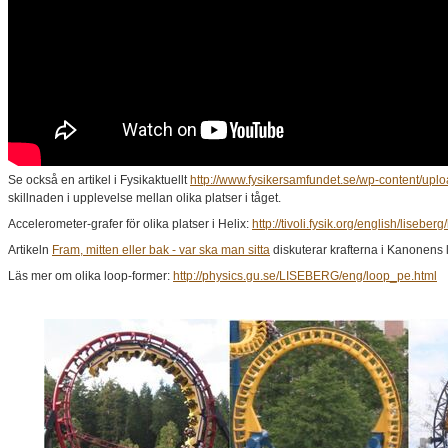
Se också en artikel i Fysikaktuellt
http://www.fysikersamfundet.se/wp-content/upl
skillnaden i upplevelse mellan olika platser i tåget.
Accelerometer-grafer för olika platser i Helix:
http://tivoli.fysik.org/english/liseber
Artikeln
Fram, mitten eller bak - var ska man sitta
diskuterar krafterna i Kanonens 
Läs mer om olika loop-former:
http://physics.gu.se/LISEBERG/eng/loop_pe.html