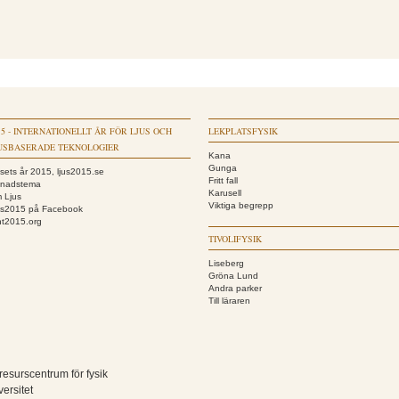
15 - INTERNATIONELLT ÅR FÖR LJUS OCH
LEKPLATSFYSIK
USBASERADE TEKNOLOGIER
Kana
Gunga
usets år 2015, ljus2015.se
Fritt fall
nadstema
Karusell
 Ljus
Viktiga begrepp
us2015 på Facebook
ght2015.org
TIVOLIFYSIK
Liseberg
Gröna Lund
Andra parker
Till läraren
 resurscentrum för fysik
ersitet