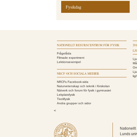
Fysikdag
NATIONELLT RESURSCENTRUM FÖR FYSIK
20
LJ
Frågelåda
Filmade experiment
Lj
Lektionsexempel
Må
Om
Lj
NRCF OCH SOCIALA MEDIER
li
NRCFs Facebook-sida
Naturvetenskap och teknik i förskolan
Nätverk och forum för fysik i gymnasiet
Lekplatsfysik
Tivolifysik
Andra grupper och sidor
<
Nationellt
Lunds univ