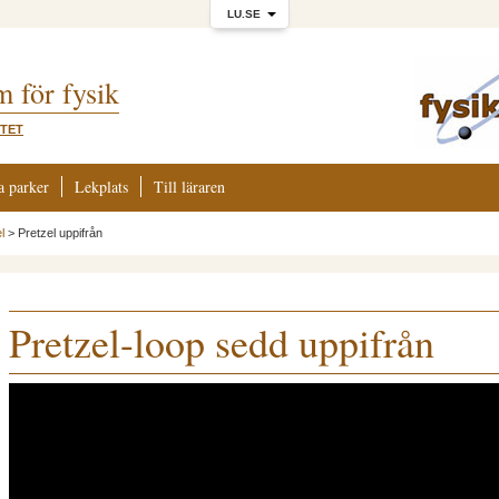
LU.SE
m för fysik
ITET
a parker
Lekplats
Till läraren
l
>
Pretzel uppifrån
Pretzel-loop sedd uppifrån