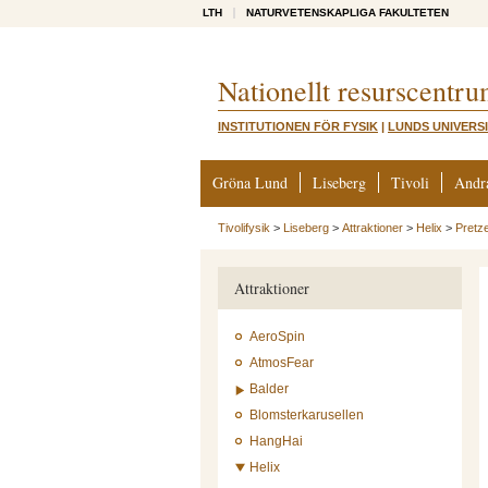
LTH
NATURVETENSKAPLIGA FAKULTETEN
Nationellt resurscentru
INSTITUTIONEN FÖR FYSIK
|
LUNDS UNIVERS
Gröna Lund
Liseberg
Tivoli
Andr
Tivolifysik
>
Liseberg
>
Attraktioner
>
Helix
>
Pretze
Attraktioner
AeroSpin
AtmosFear
Balder
Blomsterkarusellen
HangHai
Helix