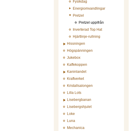
Fysikdag
Energiomvandlingar
Pretzel
Pretzel uppifrån
Inverterad Top Hat
Hjärtlinje-rullning
Hissningen
Högspänningen
Jukebox
Kaffekoppen
Kaninlandet
Kraftverket
Kristallsalongen
Lilla Lots
Lisebergbanan
Lisebergshjulet
Loke
Luna
Mechanica