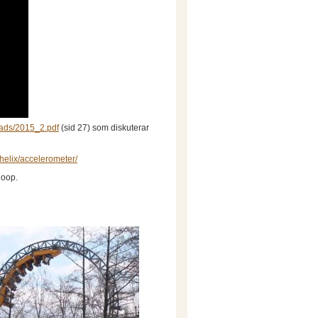
oads/2015_2.pdf
(sid 27) som diskuterar
g/helix/accelerometer/
loop.