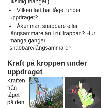
liksidig triangel.)
Vilken fart har tåget under
uppdraget?
Åker man snabbare eller
långsammare än i rulltrappan? Hur
många gånger
snabbare/långsammare?
Kraft på kroppen under
uppdraget
Kraften
från
tåget
på den