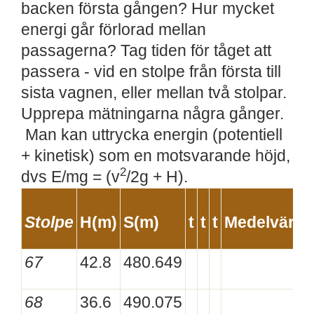
backen första gången? Hur mycket
energi går förlorad mellan
passagerna? Tag tiden för tåget att
passera - vid en stolpe från första till
sista vagnen, eller mellan två stolpar.
Upprepa mätningarna några gånger.
Man kan uttrycka energin (potentiell
+ kinetisk) som en motsvarande höjd,
2
dvs E/mg = (v
/2g + H).
Stolpe
H(m)
S(m)
t
t
t
Medelvärde
67
42.8
480.649
68
36.6
490.075