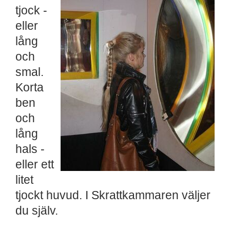
tjock -
eller
lång
och
smal.
Korta
ben
och
lång
hals -
eller ett
litet
tjockt huvud. I Skrattkammaren väljer
du själv.