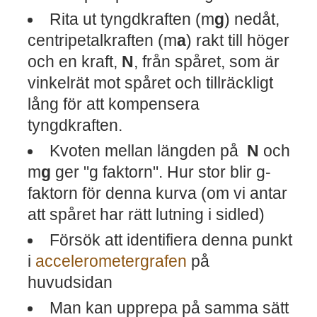
Rita ut tyngdkraften (m
g
) nedåt,
centripetalkraften (m
a
) rakt till höger
och en kraft,
N
, från spåret, som är
vinkelrät mot spåret och tillräckligt
lång för att kompensera
tyngdkraften.
Kvoten mellan längden på
N
och
m
g
ger "g faktorn". Hur stor blir g-
faktorn för denna kurva (om vi antar
att spåret har rätt lutning i sidled)
Försök att identifiera denna punkt
i
accelerometergrafen
på
huvudsidan
Man kan upprepa på samma sätt