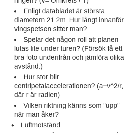
ringen? (v= Omkrets / T)
Enligt databladet är största
diametern 21.2m. Hur långt innanför
vingspetsen sitter man?
Spelar det någon roll att planen
lutas lite under turen? (Försök få ett
bra foto underifrån och jämföra olika
avstånd.)
Hur stor blir
centripetalaccelerationen? (a=v^2/r,
där r är radien)
Vilken riktning känns som "upp"
när man åker?
Luftmotstånd