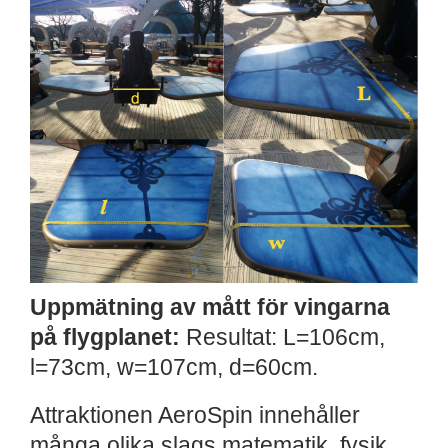
Uppmätning av mått för vingarna
på flygplanet:
Resultat: L=106cm,
l=73cm, w=107cm, d=60cm.
Attraktionen AeroSpin innehåller
många olika slags matematik, fysik