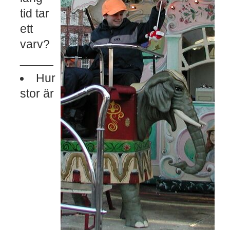
tid tar
ett
varv?
_____
Hur
stor är