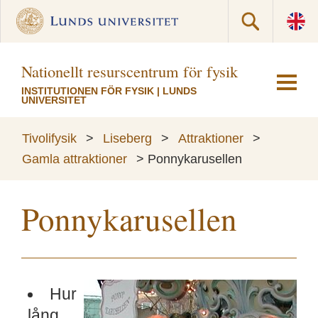
Nationellt resurscentrum för fysik
INSTITUTIONEN FÖR FYSIK
|
LUNDS
UNIVERSITET
Tivolifysik
>
Liseberg
>
Attraktioner
>
Gamla attraktioner
>
Ponnykarusellen
Ponnykarusellen
Hur
lång